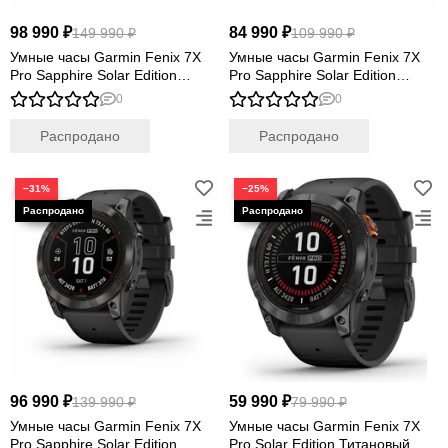
Quatix
98 990 ₽
84 990 ₽
149 990 ₽
109 990 ₽
Vivosmart
Умные часы Garmin Fenix 7X
Умные часы Garmin Fenix 7X
Swim
Pro Sapphire Solar Edition
Pro Sapphire Solar Edition
Lily
Титановый корпус с дымчато-
Титановый угольно-серый
0
0
серым оранжевым ремешком
корпус с DLC-покрытием и
Vivoactive
титановым браслетом
Распродано
Распродано
Approach
Аксессуары
Подборки
−31%
−25%
96 990 ₽
59 990 ₽
139 990 ₽
79 990 ₽
Умные часы Garmin Fenix 7X
Умные часы Garmin Fenix 7X
Pro Sapphire Solar Edition
Pro Solar Edition Титановый