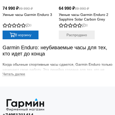
Quatix
74 990 ₽
64 990 ₽
99 990 ₽
89 990 ₽
Vivosmart
Умные часы Garmin Enduro 3
Умные часы Garmin Enduro 2
Swim
Sapphire Solar Carbon Grey
Lily
0
0
Vivoactive
В корзину
Распродано
Approach
Аксессуары
Garmin Enduro: неубиваемые часы для тех,
Подборки
кто идет до конца
Когда обычные спортивные часы сдаются, Garmin Enduro только
начинают свою работу. Эта линейка создана для тех, кто не
признает границ: ультрамарафонцы, бегуны по пересеченной
местности, альпинисты и путешественники, для которых
автономность и надежность не просто слова, а необходимость.
Enduro
— это рекордное время работы, усиленная конструкция
и специализированные функции для экстремальных нагрузок.
Здесь нет лишнего, только то, что действительно нужно, когда
маршрут измеряется не часами, а сутками, а запас энергии