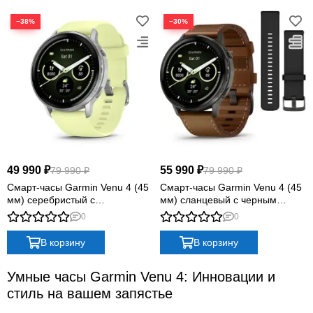
−38%
−30%
49 990 ₽
55 990 ₽
79 990 ₽
79 990 ₽
Смарт-часы Garmin Venu 4 (45
Смарт-часы Garmin Venu 4 (45
мм) серебристый с
мм) сланцевый с черным
цитроновым силиконовым
силиконовым ремешком и
0
0
ремешком
коричневым кожаным
ремешком
В корзину
В корзину
Умные часы Garmin Venu 4: Инновации и
стиль на вашем запястье