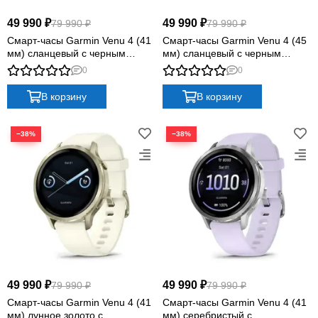
Quatix
49 990 ₽
49 990 ₽
79 990 ₽
79 990 ₽
Vivosmart
Смарт-часы Garmin Venu 4 (41
Смарт-часы Garmin Venu 4 (45
Swim
мм) сланцевый с черным
мм) сланцевый с черным
Lily
силиконовым ремешком
силиконовым ремешком
0
0
Vivoactive
В корзину
В корзину
Approach
Аксессуары
Подборки
−38%
−38%
49 990 ₽
49 990 ₽
79 990 ₽
79 990 ₽
Смарт-часы Garmin Venu 4 (41
Смарт-часы Garmin Venu 4 (41
мм) лунное золото с
мм) серебристый с