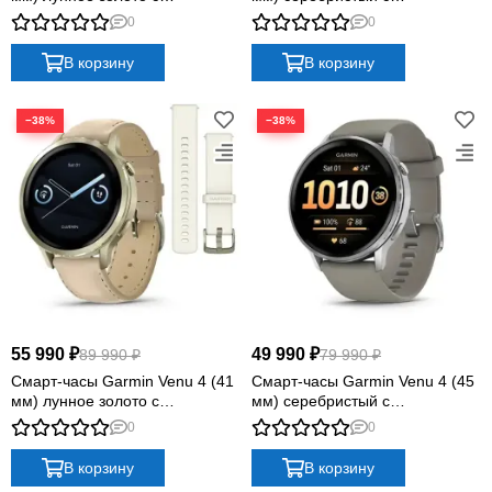
силиконовым ремешком цвета
силиконовым ремешком
0
0
слоновой кости
барвинкового цвета
В корзину
В корзину
−38%
−38%
55 990 ₽
49 990 ₽
89 990 ₽
79 990 ₽
Смарт-часы Garmin Venu 4 (41
Смарт-часы Garmin Venu 4 (45
мм) лунное золото с
мм) серебристый с
силиконовым ремешком цвета
серебристо-серым
0
0
слоновой кости и песочным
силиконовым ремешком
кожаным ремешком
В корзину
В корзину