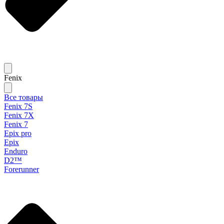
Fenix
Все товары
Fenix 7S
Fenix 7X
Fenix 7
Epix pro
Epix
Enduro
D2™
Forerunner