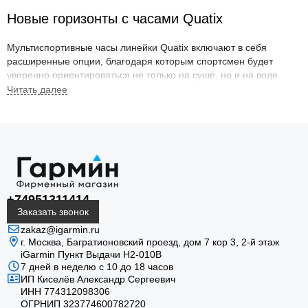
Новые горизонты с часами Quatix
Мультиспортивные часы линейки Quatix включают в себя
расширенные опции, благодаря которым спортсмен будет
уверенно ориентироваться не только на суше, но и на воде.
Основной функционал модели:
Специальная опция предназначена для любителей
парусных видов спорта: помощь при необходимости
перехода на другой галс, виртуальная линия старта,
функция обратного отсчета.
Навигация осуществляется с помощью систем
GPS,
+74951311414
ГЛОНАСС и Galileo, а технологичные встроенные датчики:
Заказать звонок
альтиметр, барометр и трехосевой компас не позволят
zakaz@igarmin.ru
сбиться с маршрута даже при потере сигнала со спутником.
г. Москва, Багратионовский проезд, дом 7 кор 3, 2-й этаж
Осуществляется настройка потокового приема данных от
iGarmin Пункт Выдачи Н2-010В
совместимых бортовых приборов, передающих глубину,
7 дней в неделю с 10 до 18 часов
скорости ветра, оборотов двигателя.
ИП Киселёв Александр Сергеевич
ИНН 774312098306
Автоматическое предупреждение о возможных морских
ОГРНИП 323774600782720
приливах и отливах.· Гаджет содержит широкий каталог