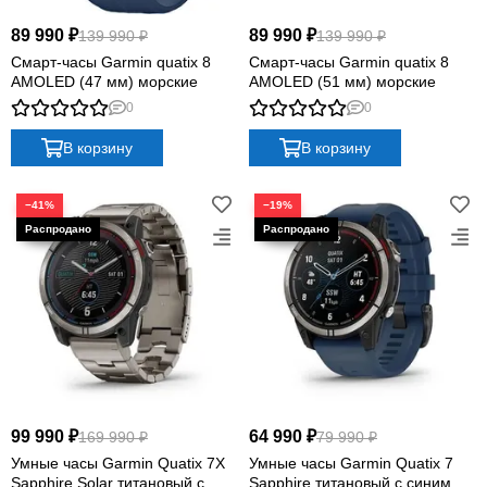
Quatix
89 990 ₽
89 990 ₽
139 990 ₽
139 990 ₽
Vivosmart
Смарт-часы Garmin quatix 8
Смарт-часы Garmin quatix 8
Swim
AMOLED (47 мм) морские
AMOLED (51 мм) морские
Lily
0
0
Vivoactive
В корзину
В корзину
Approach
Аксессуары
Подборки
−41%
−19%
99 990 ₽
64 990 ₽
169 990 ₽
79 990 ₽
Умные часы Garmin Quatix 7X
Умные часы Garmin Quatix 7
Sapphire Solar титановый с
Sapphire титановый с синим