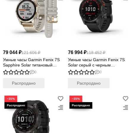
79 044 ₽
76 994 ₽
121 606 ₽
118 452 ₽
Умные часы Garmin Fenix 7S
Умные часы Garmin Fenix 7S
Sapphire Solar титановый
Solar серый с черным
кремовый с нейлоновым
силиконовым ремешком
0
0
ремешком
Распродано
Распродано
−35%
−35%