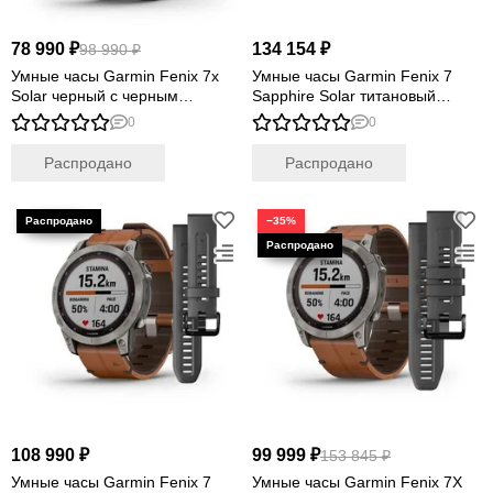
78 990 ₽
134 154 ₽
98 990 ₽
Умные часы Garmin Fenix 7x
Умные часы Garmin Fenix 7
Solar черный с черным
Sapphire Solar титановый
силиконовым ремешком
угольно-серый DLC с угольно-
0
0
серым титановым DLC
браслетом
Распродано
Распродано
−35%
108 990 ₽
99 999 ₽
153 845 ₽
Умные часы Garmin Fenix 7
Умные часы Garmin Fenix 7X