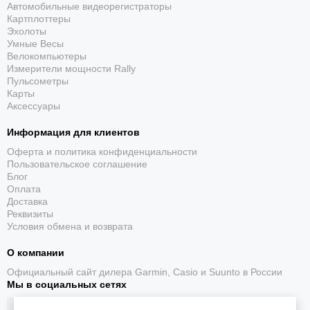
Автомобильные видеорегистраторы
Отдельные модели включают в себя встроенные диктофон и
Картплоттеры
микрофон, что позволяет не только отвечать на входящие
Эхолоты
звонки, но и осуществлять голосовое управление.
Умные Весы
Дисплей AMOLED с антибликовыми свойствами отображает
Велокомпьютеры
четкую информацию при любом освещении.
Измерители мощности Rally
Пульсометры
Мощный литий-ионный аккумулятор обеспечивает
Карты
автономную работу до двух недель без необходимости
Аксессуары
подзарядки.
Высокий класс водонепроницаемости гаджета рассчитан на
Информация для клиентов
активные занятия водными видами спорта.
Оферта и политика конфиденциальности
Большой объем встроенного хранилища памяти сохраняет
Пользовательское соглашение
все данные о спортивных достижениях и тренировках.
Блог
Оплата
Модель полностью адаптирована к мобильному
Доставка
пользовательскому устройству для моментального
Реквизиты
получения уведомлений о входящих сообщениях, звонках и
Условия обмена и возврата
напоминаниях.
Контроль местоположения пользователя производится с
О компании
помощью систем GPS, GLONASS, Galileo.
Официальный сайт дилера Garmin, Casio и Suunto в России
Мы в социальных сетях