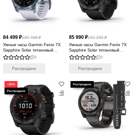
84 499 ₽
85 990 ₽
130 768 ₽
132 292 ₽
Умные часы Garmin Fenix 7X
Умные часы Garmin Fenix 7X
Sapphire Solar титановый
Sapphire Solar титановый
синий минерал DLC с белым
угольно-серый DLC с
0
0
ремешком
силиконовым ремешком
Распродано
Распродано
−20%