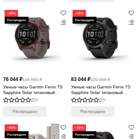
−35%
−31%
76 044 ₽
83 044 ₽
116 991 ₽
120 068 ₽
Умные часы Garmin Fenix 7S
Умные часы Garmin Fenix 7S
Sapphire Solar титановый
Sapphire Solar титановый
темно-бронзовый с сланцево-
угольно-серый DLC с
0
0
серым силиконовым ремешком
силиконовым ремешком
Распродано
Распродано
−35%
−35%