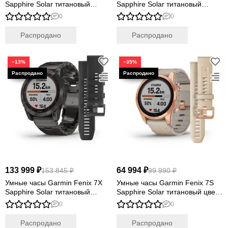
Sapphire Solar титановый
Sapphire Solar титановый
серый с коричневым кожаным
черный с коричневым кожаным
0
0
ремешком
ремешком
Распродано
Распродано
−13%
−35%
133 999 ₽
64 994 ₽
153 845 ₽
99 990 ₽
Умные часы Garmin Fenix 7X
Умные часы Garmin Fenix 7S
Sapphire Solar титановый
Sapphire Solar титановый цвета
угольно-серый DLC с угольно-
розовое золото с песчаным
0
0
серым титановым DLC
кожаным ремешком
браслетом
Распродано
Распродано