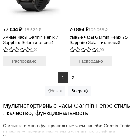
77 044 ₽
70 894 ₽
118 529 ₽
109 068 ₽
Умные часы Garmin Fenix 7
Умные часы Garmin Fenix 7S
Sapphire Solar титановый
Sapphire Solar титановый
черный DLC с черным
кремово-золотой с светло-
0
0
ремешком
песочным силиконовым
ремешком
Распродано
Распродано
1
2
Назад
Вперед
Мультиспортивные часы Garmin Fenix: стиль
, качество, функциональность
Стильные и многофункциональные часы линейки Garmin Fenix
отличаются высоким качеством и элегантным дизайном,