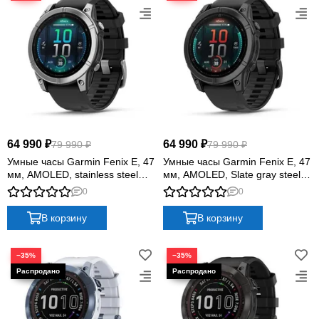
Quatix
Vivosmart
Swim
Lily
Vivoactive
Approach
Аксессуары
Подборки
64 990 ₽
64 990 ₽
79 990 ₽
79 990 ₽
Умные часы Garmin Fenix E, 47
Умные часы Garmin Fenix E, 47
мм, AMOLED, stainless steel
мм, AMOLED, Slate gray steel
with a black silicone band
with black silicone band
0
0
В корзину
В корзину
−35%
−35%