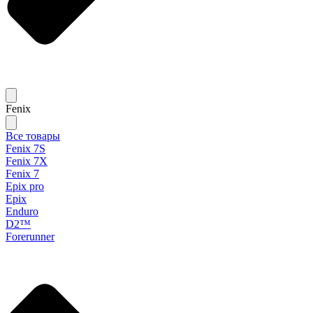
Fenix
Все товары
Fenix 7S
Fenix 7X
Fenix 7
Epix pro
Epix
Enduro
D2™
Forerunner