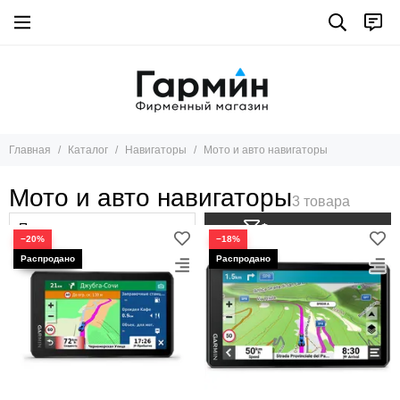
Навигаторы
Все товары
Туристические навигаторы
Универсальные
Garmin Alpha система для отслеживания и дрессуры собак
Главная
Каталог
Навигаторы
Мото и авто навигаторы
Мото и авто навигаторы
Мото и авто навигаторы
Фильтр товаров
−20%
−18%