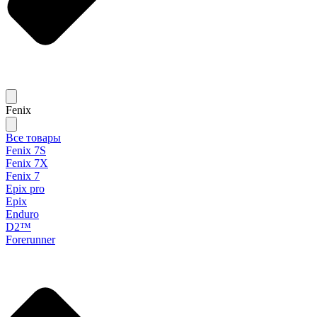
Fenix
Все товары
Fenix 7S
Fenix 7X
Fenix 7
Epix pro
Epix
Enduro
D2™
Forerunner