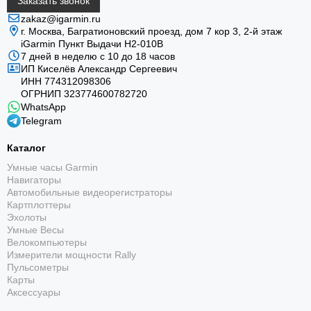
Заказать звонок
zakaz@igarmin.ru
г. Москва, Багратионовский проезд, дом 7 кор 3, 2-й этаж
iGarmin Пункт Выдачи Н2-010В
7 дней в неделю с 10 до 18 часов
ИП Киселёв Александр Сергеевич
ИНН 774312098306
ОГРНИП 323774600782720
WhatsApp
Telegram
Каталог
Умные часы Garmin
Навигаторы
Автомобильные видеорегистраторы
Картплоттеры
Эхолоты
Умные Весы
Велокомпьютеры
Измерители мощности Rally
Пульсометры
Карты
Аксессуары