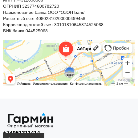
ИНН 774312098306
ОГРНИП 323774600782720
Наименование банка ООО "ОЗОН Банк"
Расчетный счет 40802810200000499458
Корреспондентский счет 30101810645374525068
БИК банка 044525068
+74951311414