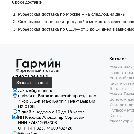
Сроки доставки:
Курьерская доставка по Москве – на следующий день
Самовывоз – в течении трех дней с момента заказа, посл
Курьерская доставка по СДЭК– от 3 до 14 дней в зависимо
Каталог
Умные часы
Навигаторы
+74951311414
Автомобиль
Заказать звонок
Картплотте
Эхолоты
zakaz@igarmin.ru
Умные Весы
г. Москва, Багратионовский проезд, дом
Велокомпь
7 кор 3, 2-й этаж iGarmin Пункт Выдачи
Измерители 
Н2-010В
Пульсометр
7 дней в неделю с 10 до 18 часов
Карты
ИП Киселёв Александр Сергеевич
Аксессуары
ИНН 774312098306
ОГРНИП 323774600782720
WhatsApp