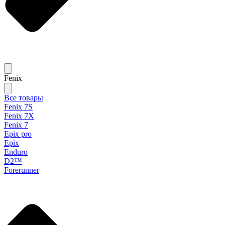
Fenix
Все товары
Fenix 7S
Fenix 7X
Fenix 7
Epix pro
Epix
Enduro
D2™
Forerunner