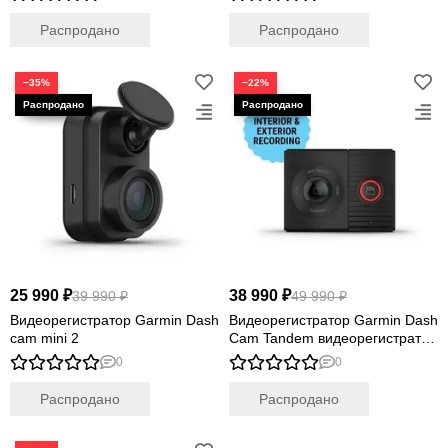
Распродано
Распродано
−35%
−22%
25 990 ₽
38 990 ₽
39 990 ₽
49 990 ₽
Видеорегистратор Garmin Dash
Видеорегистратор Garmin Dash
cam mini 2
Cam Tandem видеорегистратор
с двумя камерами для такси и
0
0
не только
Распродано
Распродано