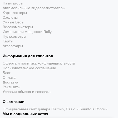
Навигаторы
осуществляется голосом (командой «OK, Garmin»), не
Автомобильные видеорегистраторы
отвлекая водителя от дороги.
Картплоттеры
Эхолоты
Умные функции помощи водителю.
Регистратор не только
Умные Весы
снимает видео, но и помогает во время движения.
Велокомпьютеры
Встроенный GPS фиксирует точное время и координаты
Измерители мощности Rally
Пульсометры
событий и позволяет реализовать такие функции, как:
Карты
Аксессуары
предупреждения о приближении к камерам контроля
скорости;
Информация для клиентов
оповещения о выезде из полосы движения;
Оферта и политика конфиденциальности
Пользовательское соглашение
Блог
сигналы о риске фронтального столкновения.
Оплата
Доставка
Безопасность 24/7.
С опциональным кабелем постоянного
Реквизиты
питания активируется режим охраны на парковке (Parking
Условия обмена и возврата
Guard). Регистратор автоматически начнет запись, если
зафиксирует удар или движение возле автомобиля.
О компании
Сохраненные ролики можно загрузить в защищенное
Официальный сайт дилера Garmin, Casio и Suunto в России
облачное хранилище Vault, доступ к которому
Мы в социальных сетях
осуществляется через приложение Garmin Drive на