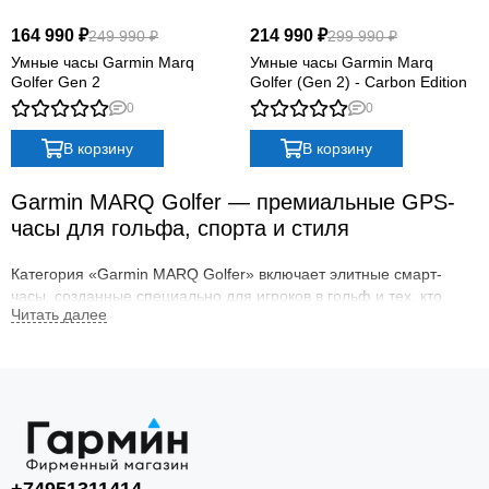
Quatix
164 990 ₽
214 990 ₽
249 990 ₽
299 990 ₽
Vivosmart
Умные часы Garmin Marq
Умные часы Garmin Marq
Swim
Golfer Gen 2
Golfer (Gen 2) - Carbon Edition
Lily
0
0
Vivoactive
В корзину
В корзину
Approach
Аксессуары
Garmin
MARQ
Golfer
—
премиальные
GPS-
Подборки
часы
для
гольфа,
спорта
и
стиля
Категория «Garmin MARQ Golfer» включает элитные смарт-
часы, созданные специально для игроков в гольф и тех, кто
ценит точность, эстетику и технологичность. Модель MARQ
Golfer сочетает титановый корпус, сапфировое стекло,
премиальный дизайн и расширенные спортивные функции,
включая карты полей, виртуального кэдди и анализ ударов.
В
ассортименте:
Garmin MARQ Golfer (Gen 2) с AMOLED-дисплеем