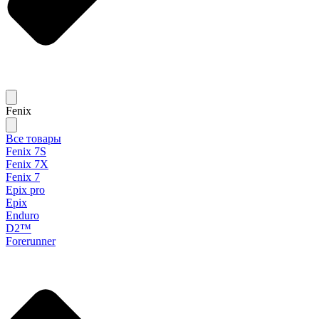
Fenix
Все товары
Fenix 7S
Fenix 7X
Fenix 7
Epix pro
Epix
Enduro
D2™
Forerunner