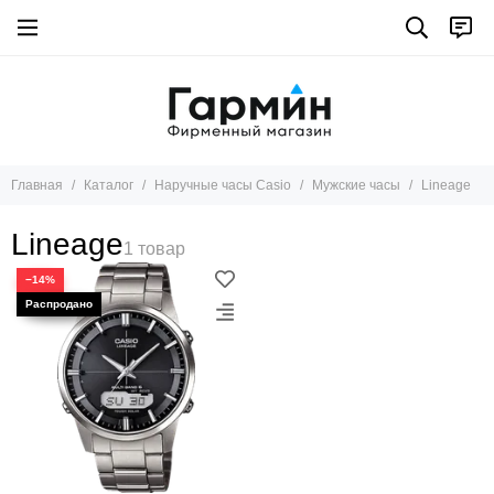
Главная
Каталог
Наручные часы Casio
Мужские часы
Lineage
Lineage
−14%