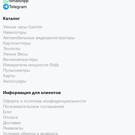
WhatsApp
Telegram
Каталог
Умные часы Garmin
Навигаторы
Автомобильные видеорегистраторы
Виртуальный кэдди
Картплоттеры
Эхолоты
Рекомендует клюшку с учётом ветра, перепада
Умные Весы
высот и истории ударов; диаграмма рассеивания
Велокомпьютеры
показывает возможные препятствия.
Измерители мощности Rally
Пульсометры
Карты
Аксессуары
Информация для клиентов
Оферта и политика конфиденциальности
Пользовательское соглашение
Блог
Оплата
Доставка
Реквизиты
Условия обмена и возврата