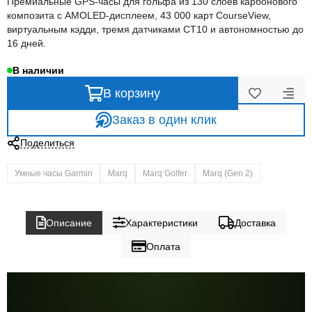
Премиальные GPS-часы для гольфа из 130 слоёв карбонового
композита с AMOLED-дисплеем, 43 000 карт CourseView,
виртуальным кэдди, тремя датчиками CT10 и автономностью до
16 дней.
В наличии
В корзину
Заказ в один клик
Поделиться
Умные часы Garmin
Marq
Marq Golfer
Marq (Gen 2)
Описание
Характеристики
Доставка
Оплата