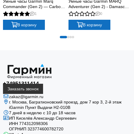
MARQ Golfer Carbon Edition помогает оценивать
Умные часы Garmin Marq
Умные часы Garmin MARQ
Commander (Gen 2) — Carbon
Adventurer (Gen 2) - Damascus
поле, выбирать клюшку и планировать удар, а вне
Edition
Steel Edition
1
0
раунда отслеживает восстановление, нагрузку и
повседневную активность.
В корзину
В корзину
+74951311414
Заказать звонок
zakaz@igarmin.ru
г. Москва, Багратионовский проезд, дом 7 кор 3, 2-й этаж
iGarmin Пункт Выдачи Н2-010В
7 дней в неделю с 10 до 18 часов
ИП Киселёв Александр Сергеевич
ИНН 774312098306
ОГРНИП 323774600782720