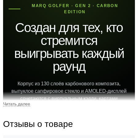
MARQ GOLFER · GEN 2 · CARBON
EDITION
Создан для тех, кто
стремится
выигрывать каждый
раунд
Корпус из 130 слоёв карбонового композита,
выпуклое сапфировое стекло и AMOLED-дисплей
сочетаются с виртуальным кэдди, картами
CourseView и аналитикой тренировок.
Отзывы о товаре
46 мм
82 г