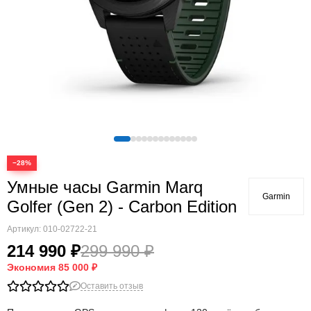
Quatix
Vivosmart
Swim
Lily
Vivoactive
Approach
Аксессуары
Подборки
−28%
Умные часы Garmin Marq
Garmin
Golfer (Gen 2) - Carbon Edition
Артикул:
010-02722-21
214 990 ₽
299 990 ₽
Экономия
85 000 ₽
Оставить отзыв