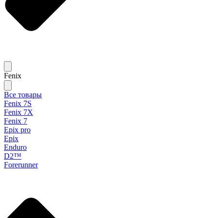
Fenix
Все товары
Fenix 7S
Fenix 7X
Fenix 7
Epix pro
Epix
Enduro
D2™
Forerunner