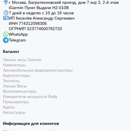
г. Москва, Багратионовский проезд, дом 7 кор 3, 2-й этаж
iGarmin Пункт Выдачи Н2-010В
7 дней в неделю с 10 до 18 часов
ИП Киселёв Александр Сергеевич
ИНН 774312098306
ОГРНИП 323774600782720
WhatsApp
Telegram
Каталог
Умные часы Garmin
Навигаторы
Автомобильные видеорегистраторы
Картплоттеры
Эхолоты
Умные Весы
Велокомпьютеры
Измерители мощности Rally
Пульсометры
Карты
Аксессуары
Информация для клиентов