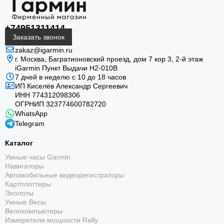
+74951311414
Заказать звонок
zakaz@igarmin.ru
г. Москва, Багратионовский проезд, дом 7 кор 3, 2-й этаж
iGarmin Пункт Выдачи Н2-010В
7 дней в неделю с 10 до 18 часов
ИП Киселёв Александр Сергеевич
ИНН 774312098306
ОГРНИП 323774600782720
WhatsApp
Telegram
Каталог
Умные часы Garmin
Навигаторы
Автомобильные видеорегистраторы
Картплоттеры
Эхолоты
Умные Весы
Велокомпьютеры
Измерители мощности Rally