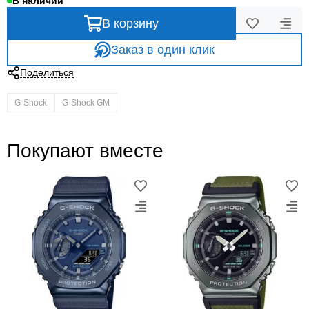
В наличии
В корзину
Заказ в один клик
Поделиться
G-Shock
G-Shock GM
Покупают вместе