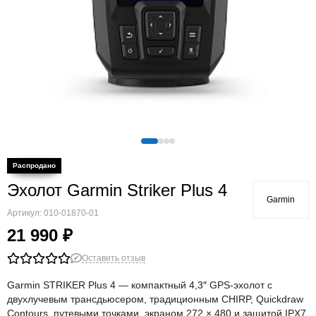
Эхолот Garmin Striker Plus 4
Garmin
Артикул:
010-01870-01
21 990 ₽
Оставить отзыв
Garmin STRIKER Plus 4 — компактный 4,3″ GPS‑эхолот с
двухлучевым трансдьюсером, традиционным CHIRP, Quickdraw
Contours, путевыми точками, экраном 272 × 480 и защитой IPX7.