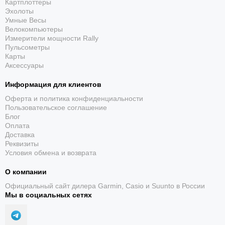
Картплоттеры
Эхолоты
Умные Весы
Велокомпьютеры
Измерители мощности Rally
Встроенный GPS
Пульсометры
Карты
Отмечайте места, создавайте маршруты и
Аксессуары
контролируйте скорость движения лодки.
Информация для клиентов
Оферта и политика конфиденциальности
Пользовательское соглашение
Блог
Оплата
Доставка
Реквизиты
Условия обмена и возврата
Quickdraw Contours
О компании
Создавайте и храните собственные карты с
изобатами через 30 см площадью до 2 млн акров.
Официальный сайт дилера Garmin, Casio и Suunto в России
Мы в социальных сетях