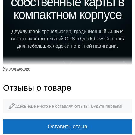
собственные карты в
компактном корпусе
Двухлучевой трансдьюсер, традиционный CHIRP,
высокочувствительный GPS и Quickdraw Contours
для небольших лодок и понятной навигации.
4,3″
200 Вт
цветной дисплей
мощность сонара
Отзывы о товаре
IPX7
2 млн акров
Здесь еще никто не оставлял отзывы. Будьте первым!
водозащита
карты Quickdraw
Оставить отзыв