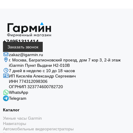
Экран 4,3″
Яркий дисплей читается на солнце и обеспечивает
быстрый доступ к сонару, карте и навигации.
+74951311414
Заказать звонок
zakaz@igarmin.ru
г. Москва, Багратионовский проезд, дом 7 кор 3, 2-й этаж
iGarmin Пункт Выдачи Н2-010В
7 дней в неделю с 10 до 18 часов
ИП Киселёв Александр Сергеевич
Garmin CHIRP
ИНН 774312098306
ОГРНИП 323774600782720
Двухлучевой трансдьюсер обеспечивает
WhatsApp
традиционный CHIRP с хорошим разделением
Telegram
целей.
Каталог
Умные часы Garmin
Навигаторы
Автомобильные видеорегистраторы