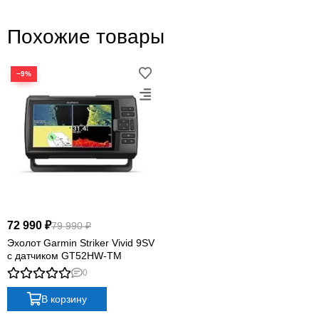
Похожие товары
−9%
CHIRP · GPS · QUICKDRAW
STRIKER Plus 4:
необходимое для поиска
рыбы и возвращения к точке
Эхолот показывает детальную картину CHIRP,
сохраняет места клёва и маршруты, контролирует
скорость лодки и строит собственные карты глубин.
72 990 ₽
79 990 ₽
Эхолот Garmin Striker Vivid 9SV
с датчиком GT52HW-TM
0
В корзину