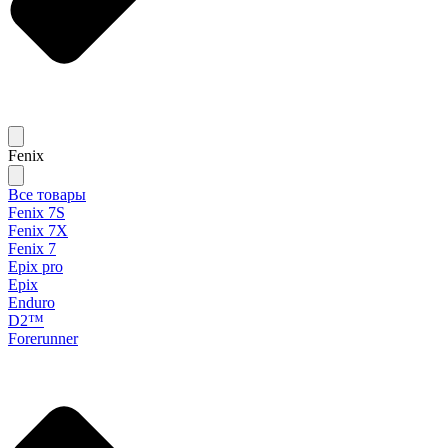
Fenix
Все товары
Fenix 7S
Fenix 7X
Fenix 7
Epix pro
Epix
Enduro
D2™
Forerunner