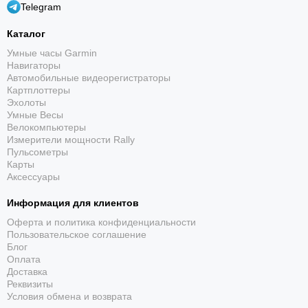
Telegram
Динамика бега
Каталог
Добавляет показатели техники бега при
использовании совместимых часов Garmin.
Умные часы Garmin
Навигаторы
Автомобильные видеорегистраторы
Картплоттеры
Эхолоты
Умные Весы
Велокомпьютеры
Измерители мощности Rally
Пульсометры
Карты
До 12 месяцев
Аксессуары
CR2032 рассчитана на год тренировок по одному
Информация для клиентов
часу в день.
Оферта и политика конфиденциальности
Пользовательское соглашение
Блог
Оплата
Доставка
Реквизиты
Условия обмена и возврата