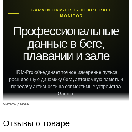
GARMIN HRM-PRO · HEART RATE
MONITOR
Профессиональные
данные в беге,
плавании и зале
HRM-Pro объединяет точное измерение пульса,
расширенную динамику бега, автономную память и
передачу активности на совместимые устройства
Garmin.
5 ATM
до 12 мес.
Отзывы о товаре
водозащита
ресурс батареи