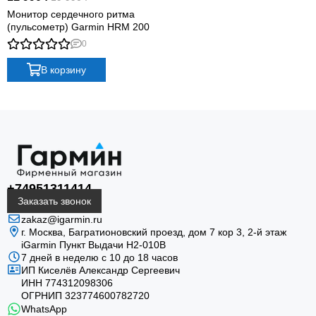
показатели во время интенсивных тренировок,
Монитор сердечного ритма
когда оптический датчик на запястье может
(пульсометр) Garmin HRM 200
реагировать на движение.
0
В корзину
Пульс и HRV
+74951311414
Передаёт пульс и вариабельность сердечного
Заказать звонок
ритма на совместимые устройства.
zakaz@igarmin.ru
г. Москва, Багратионовский проезд, дом 7 кор 3, 2-й этаж
iGarmin Пункт Выдачи Н2-010В
7 дней в неделю с 10 до 18 часов
ИП Киселёв Александр Сергеевич
ИНН 774312098306
ОГРНИП 323774600782720
WhatsApp