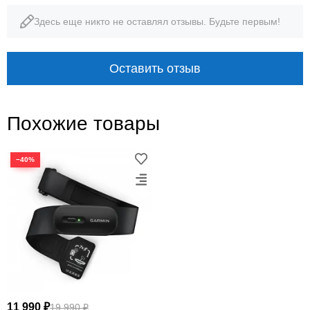
Здесь еще никто не оставлял отзывы. Будьте первым!
ANT+ / BLE
59 г
подключение
масса
Оставить отзыв
Похожие товары
−40%
ТОЧНОСТЬ · СОВМЕСТИМОСТЬ ·
КОМФОРТ
Garmin HRM-Pro: данные,
которым можно доверять
Нагрудное измерение фиксирует электрические
сигналы сердца и помогает получать стабильные
11 990 ₽
19 990 ₽