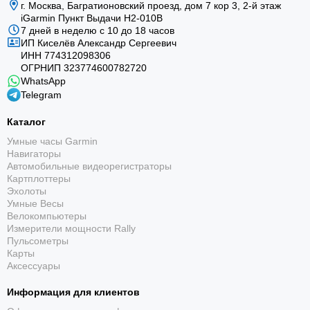
г. Москва, Багратионовский проезд, дом 7 кор 3, 2-й этаж
iGarmin Пункт Выдачи Н2-010В
7 дней в неделю с 10 до 18 часов
ИП Киселёв Александр Сергеевич
ИНН 774312098306
ОГРНИП 323774600782720
WhatsApp
Telegram
Каталог
Умные часы Garmin
Навигаторы
Автомобильные видеорегистраторы
Картплоттеры
Эхолоты
Умные Весы
Велокомпьютеры
Измерители мощности Rally
Пульсометры
Карты
Аксессуары
Информация для клиентов