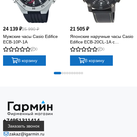
24 139 ₽
21 505 ₽
25 990 ₽
Мужские часы Casio Edifice
Японские наручные часы Casio
ECB-10P-1A
Edifice ECB-20CL-1A с
хронографом
0
0
В корзину
В корзину
+74951311414
Заказать звонок
zakaz@igarmin.ru