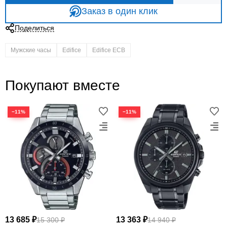
Заказ в один клик
Поделиться
Мужские часы
Edifice
Edifice ECB
Покупают вместе
−11%
−11%
13 685 ₽
13 363 ₽
15 300 ₽
14 940 ₽