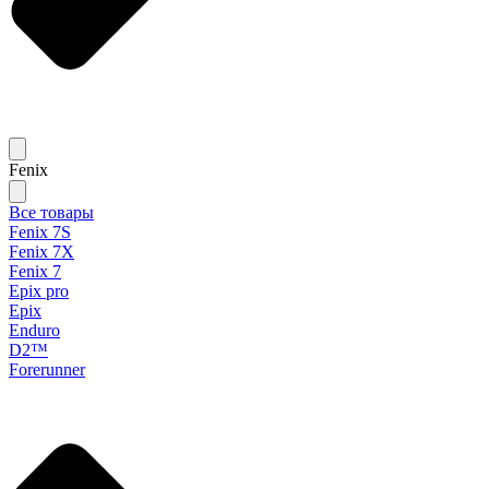
Fenix
Все товары
Fenix 7S
Fenix 7X
Fenix 7
Epix pro
Epix
Enduro
D2™
Forerunner