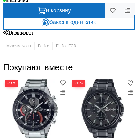
В наличии
В корзину
Заказ в один клик
Поделиться
Мужские часы
Edifice
Edifice ECB
Покупают вместе
−11%
−11%