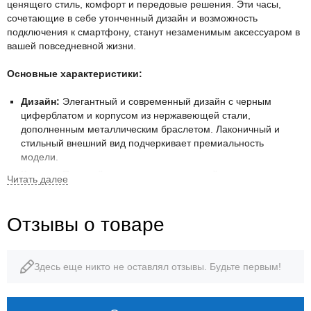
ценящего стиль, комфорт и передовые решения. Эти часы,
сочетающие в себе утонченный дизайн и возможность
подключения к смартфону, станут незаменимым аксессуаром в
вашей повседневной жизни.
Основные характеристики:
Дизайн:
Элегантный и современный дизайн с черным
циферблатом и корпусом из нержавеющей стали,
дополненным металлическим браслетом. Лаконичный и
стильный внешний вид подчеркивает премиальность
модели.
Корпус:
Прочный корпус из нержавеющей стали
обеспечивает долговечность и защиту от повреждений.
Браслет:
Надежный браслет из нержавеющей стали с
Отзывы о товаре
раскладывающейся застежкой обеспечивает комфортную
посадку на запястье и надежную фиксацию.
Циферблат:
Черный циферблат с четкими индексами и
стрелками, обеспечивающими отличную читаемость.
Здесь еще никто не оставлял отзывы. Будьте первым!
Цифровой дисплей отображает дополнительную
информацию и функции. Стрелки и метки покрыты
люминесцентным составом для лучшей видимости в