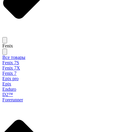
Fenix
Все товары
Fenix 7S
Fenix 7X
Fenix 7
Epix pro
Epix
Enduro
D2™
Forerunner