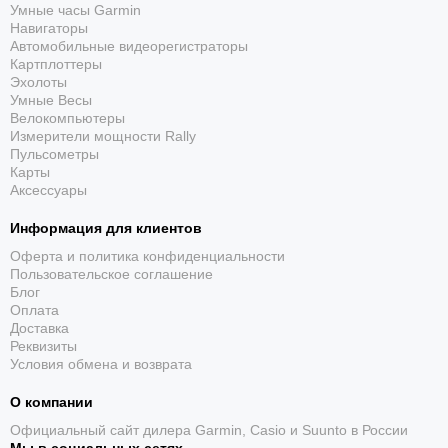
Умные часы Garmin
Casio Edifice EF-539D-1A – это идеальное сочетание стиля,
Навигаторы
функциональности и надежности, которое делает эти часы
Автомобильные видеорегистраторы
отличным выбором для современного мужчины. Эти часы
Картплоттеры
станут надежным спутником в любой ситуации, подчеркивая
Эхолоты
вашу индивидуальность и готовность к новым свершениям.
Умные Весы
Велокомпьютеры
Измерители мощности Rally
Пульсометры
Карты
Аксессуары
Информация для клиентов
Оферта и политика конфиденциальности
Пользовательское соглашение
Блог
Оплата
Доставка
Реквизиты
Условия обмена и возврата
О компании
Официальный сайт дилера Garmin, Casio и Suunto в России