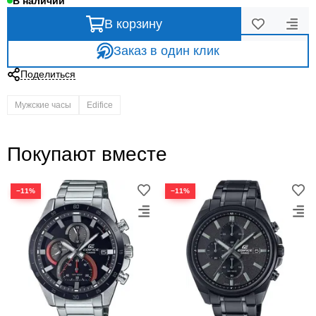
В наличии
В корзину
Заказ в один клик
Поделиться
Мужские часы
Edifice
Покупают вместе
−11%
−11%