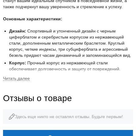
станут вашим идеальным спутником в повседневной жизни, а
также подчеркнут вашу уверенность и стремление к успеху.
Основные характеристики:
Дизайн:
Спортивный и утонченный дизайн с черным
циферблатом и серебристым корпусом из нержавеющей
стали, дополненным металлическим браслетом. Круглый
корпус, четкие индексы, три субциферблата и агрессивный
безель придают часам динамичный и запоминающийся вид.
Корпус:
Прочный корпус из нержавеющей стали
обеспечивает долговечность и защиту от повреждений.
Браслет:
Надежный браслет из нержавеющей стали с
раскладывающейся застежкой обеспечивает комфортную
посадку на запястье и надежную фиксацию.
Отзывы о товаре
Циферблат:
Черный циферблат с четкими индексами и
стрелками, обеспечивающими отличную читаемость. Три
субциферблата отображают секунды, минуты и часы
хронографа, добавляя функциональности и спортивного
Здесь еще никто не оставлял отзывы. Будьте первым!
шарма.
Функции:
Хронограф:
Позволяет измерять время с высокой