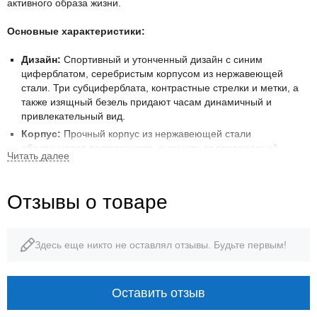
активного образа жизни.
Основные характеристики:
Дизайн:
Спортивный и утонченный дизайн с синим
циферблатом, серебристым корпусом из нержавеющей
стали. Три субциферблата, контрастные стрелки и метки, а
также изящный безель придают часам динамичный и
привлекательный вид.
Корпус:
Прочный корпус из нержавеющей стали
обеспечивает долговечность и защиту от повреждений.
Браслет:
Надежный браслет из нержавеющей стали с
раскладывающейся застежкой обеспечивает комфортную
посадку на запястье и надежную фиксацию.
Отзывы о товаре
Циферблат:
Синий циферблат с четкими индексами и
стрелками, обеспечивающими отличную читаемость. Три
субциферблата отображают секунды, минуты и часы
Здесь еще никто не оставлял отзывы. Будьте первым!
хронографа.
Функции:
Хронограф:
Позволяет измерять время с высокой
Оставить отзыв
точностью, идеально подходит для спорта и активного