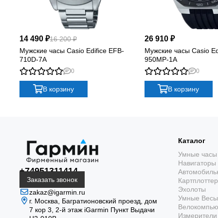
14 490 ₽
26 910 ₽
16 200 ₽
Мужские часы Casio Edifice EFB-
Мужские часы Casio Ed
710D-7A
950MP-1A
0
0
В корзину
В корзину
Каталог
Умные часы
Навигаторы
+74951311414
Автомобиль
Заказать звонок
Картплотте
Эхолоты
zakaz@igarmin.ru
Умные Весы
г. Москва, Багратионовский проезд, дом
Велокомпь
7 кор 3, 2-й этаж iGarmin Пункт Выдачи
Измерители 