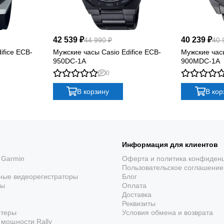
42 539 ₽
40 239 ₽
44 990 ₽
40 
ifice ECB-
Мужские часы Casio Edifice ECB-
Мужские часы
950DC-1A
900MDC-1A
0
В корзину
В кор
Информация для клиентов
 Garmin
Оферта и политика конфиден
Пользовательское соглашение
ные видеорегистраторы
Блог
ры
Оплата
Доставка
Реквизиты
ютеры
Условия обмена и возврата
мощности Rally