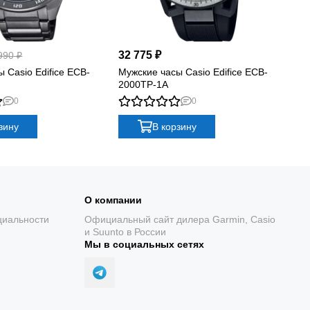
32 775 ₽
27
990 ₽
 Casio Edifice ECB-
Мужские часы Casio Edifice ECB-
Му
2000TP-1A
20
0
0
зину
В корзину
О компании
циальности
Официальный сайт дилера Garmin, Casio
и Suunto в России
Мы в социальных сетях