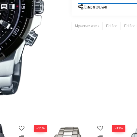
Поделиться
Мужские часы
Edifice
Edifice
−11%
−11%