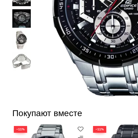
Покупают вместе
−11%
−11%