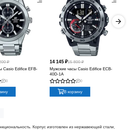
14 145 ₽
14
200 ₽
15 800 ₽
 Casio Edifice EFB-
Мужские часы Casio Edifice ECB-
Му
40D-1A
53
0
0
зину
В корзину
функциональность. Корпус изготовлен из нержавеющей стали,