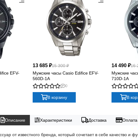
13 685 ₽
14 490 ₽
15 300 ₽
16 
ifice EFV-
Мужские часы Casio Edifice EFV-
Мужские часы
560D-1A
710D-1A
0
В корзину
В кор
Описание
Характеристики
Доставка
Оплата
ссуар от известного бренда, который сочетает в себе качество и 