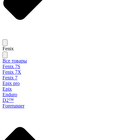
Fenix
Все товары
Fenix 7S
Fenix 7X
Fenix 7
Epix pro
Epix
Enduro
D2™
Forerunner