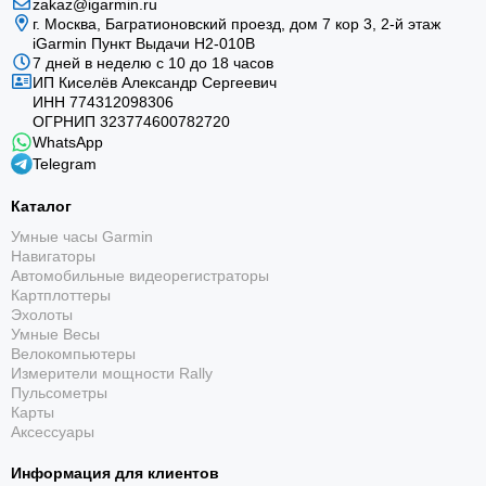
zakaz@igarmin.ru
г. Москва, Багратионовский проезд, дом 7 кор 3, 2-й этаж
iGarmin Пункт Выдачи Н2-010В
7 дней в неделю с 10 до 18 часов
ИП Киселёв Александр Сергеевич
ИНН 774312098306
ОГРНИП 323774600782720
WhatsApp
Telegram
Каталог
Умные часы Garmin
Навигаторы
Автомобильные видеорегистраторы
Картплоттеры
Эхолоты
Умные Весы
Велокомпьютеры
Измерители мощности Rally
Пульсометры
Карты
Аксессуары
Информация для клиентов