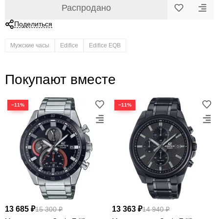
Распродано
Поделиться
Мужские часы
Edifice
Edifice EQB
Покупают вместе
−11%
−11%
13 685 ₽
13 363 ₽
15 300 ₽
14 940 ₽