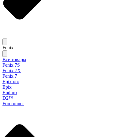
Fenix
Все товары
Fenix 7S
Fenix 7X
Fenix 7
Epix pro
Epix
Enduro
D2™
Forerunner