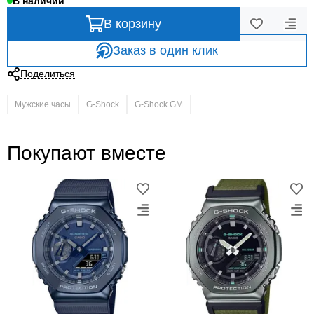
В наличии
В корзину
Заказ в один клик
Поделиться
Мужские часы
G-Shock
G-Shock GM
Покупают вместе