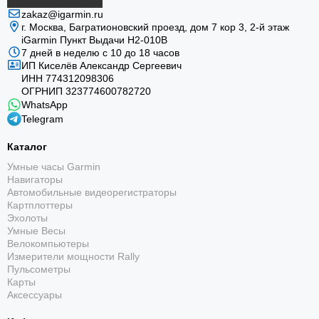
zakaz@igarmin.ru
г. Москва, Багратионовский проезд, дом 7 кор 3, 2-й этаж
iGarmin Пункт Выдачи Н2-010В
7 дней в неделю с 10 до 18 часов
ИП Киселёв Александр Сергеевич
ИНН 774312098306
ОГРНИП 323774600782720
WhatsApp
Telegram
Каталог
Умные часы Garmin
Навигаторы
Автомобильные видеорегистраторы
Картплоттеры
Эхолоты
Умные Весы
Велокомпьютеры
Измерители мощности Rally
Пульсометры
Карты
Аксессуары