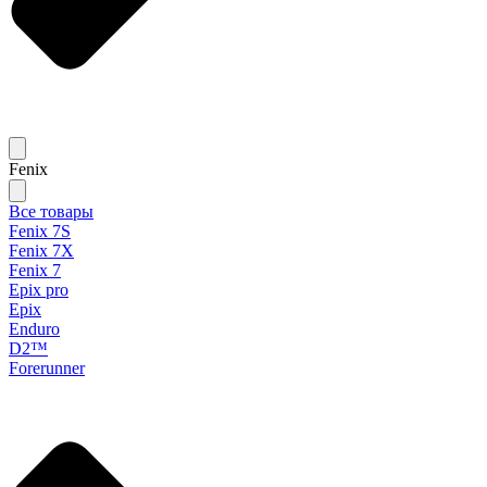
Fenix
Все товары
Fenix 7S
Fenix 7X
Fenix 7
Epix pro
Epix
Enduro
D2™
Forerunner