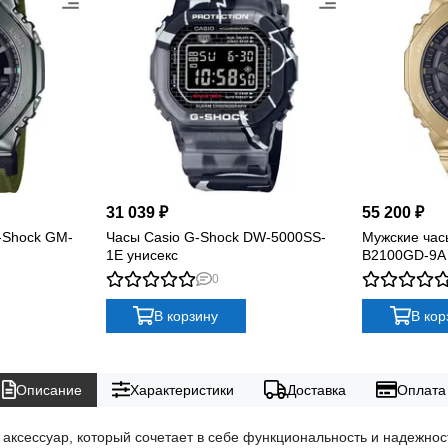
31 039 ₽
55 200 ₽
-Shock GM-
Часы Casio G-Shock DW-5000SS-
Мужские час
1E унисекс
B2100GD-9A
0
В корзину
В кор
Описание
Характеристики
Доставка
Оплата
сессуар, который сочетает в себе функциональность и надежность.