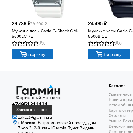
28 739 ₽
24 495 ₽
29 990 ₽
Мужские часы Casio G-Shock GM-
Мужские часы Casio G
5600LC-7E
5600B-1E
0
0
В корзину
В корзину
Каталог
Умные часы
Навигаторы
+74951311414
Автомобиль
Заказать звонок
Картплотте
Эхолоты
zakaz@igarmin.ru
Умные Весы
г. Москва, Багратионовский проезд, дом
Велокомпь
7 кор 3, 2-й этаж iGarmin Пункт Выдачи
Измерители 