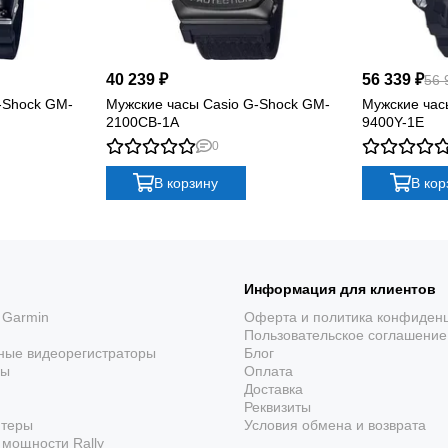
40 239 ₽
56 339 ₽
56 
-Shock GM-
Мужские часы Casio G-Shock GM-
Мужские час
2100CB-1A
9400Y-1E
0
В корзину
В кор
Информация для клиентов
 Garmin
Оферта и политика конфиден
Пользовательское соглашение
ные видеорегистраторы
Блог
ры
Оплата
Доставка
Реквизиты
ютеры
Условия обмена и возврата
мощности Rally