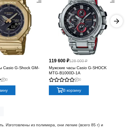
119 600 ₽
10
128 000 ₽
ы Casio G-Shock GM-
Мужские часы Casio G-SHOCK
Му
MTG-B1000D-1A
MT
0
0
зину
В корзину
 Изготовлены из полимера, они легкие (всего 85 г) и