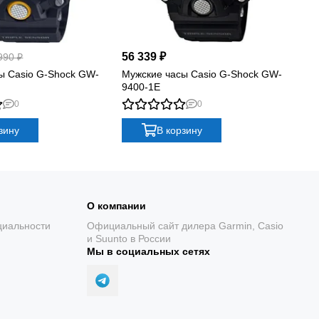
56 339 ₽
34
990 ₽
ы Casio G-Shock GW-
Мужские часы Casio G-Shock GW-
Му
9400-1E
21
0
0
зину
В корзину
О компании
циальности
Официальный сайт дилера Garmin, Casio
и Suunto в России
Мы в социальных сетях