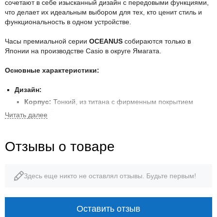
сочетают в себе изысканный дизайн с передовыми функциями,
что делает их идеальным выбором для тех, кто ценит стиль и
функциональность в одном устройстве.
Часы премиальной серии
OCEANUS
собираются только в
Японии на производстве Casio в округе Ямагата.
Основные характеристики:
Дизайн:
Корпус:
Тонкий, из титана с фирменным покрытием
Sallaz, обеспечивающим превосходное качество
поверхности и долговечность.
Безель:
Тонкий безель, выполненный из титана,
Отзывы о товаре
подчеркивает лаконичный дизайн часов. Может быть с
полировкой или с использованием разных цветовых
решений.
Циферблат:
Многослойный циферблат, часто
Здесь еще никто не оставлял отзывы. Будьте первым!
демонстрирующий тонкое мастерство и внимание к
деталям, с использованием элементов дизайна,
вдохновленных морем и путешествиями.
Оставить отзыв
Браслет:
Легкий и прочный титановый браслет с