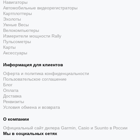
Высокая точность:
За счет радиосинхронизации и
Навигаторы
Автомобильные видеорегистраторы
кварцевого механизма.
Картплоттеры
Надежность и долговечность:
Благодаря титановому
Эхолоты
корпусу, сапфировому стеклу и солнечному питанию.
Умные Весы
Функциональность:
Широкий набор функций, включая
Велокомпьютеры
Измерители мощности Rally
мировое время, вечный календарь и Bluetooth.
Пульсометры
Удобство использования:
Автоматическая корректировка
Карты
времени, отсутствие необходимости замены батарейки.
Аксессуары
Casio OCEANUS OCW-S7000-1A
- это идеальный выбор для
Информация для клиентов
тех, кто ищет часы, сочетающие в себе элегантный стиль,
Оферта и политика конфиденциальности
современные технологии и надежность. Это часы, которые
Пользовательское соглашение
подчеркнут вашу индивидуальность и станут надежным
Блог
спутником в любой ситуации.
Оплата
Доставка
Реквизиты
Условия обмена и возврата
О компании
Официальный сайт дилера Garmin, Casio и Suunto в России
Мы в социальных сетях