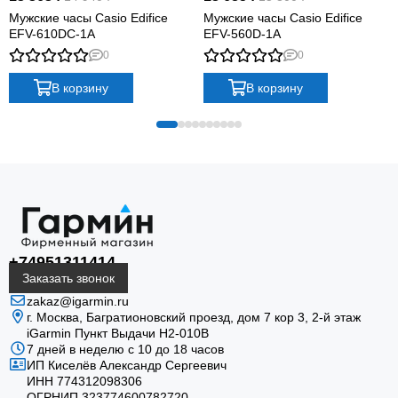
Мужские часы Casio Edifice
Мужские часы Casio Edifice
EFV-610DC-1A
EFV-560D-1A
0
0
В корзину
В корзину
+74951311414
Заказать звонок
zakaz@igarmin.ru
г. Москва, Багратионовский проезд, дом 7 кор 3, 2-й этаж
iGarmin Пункт Выдачи Н2-010В
7 дней в неделю с 10 до 18 часов
ИП Киселёв Александр Сергеевич
ИНН 774312098306
ОГРНИП 323774600782720