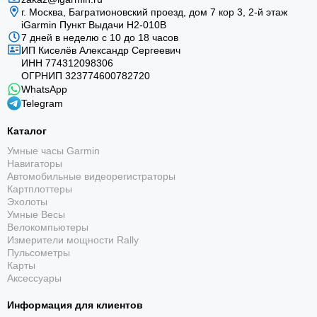
г. Москва, Багратионовский проезд, дом 7 кор 3, 2-й этаж
iGarmin Пункт Выдачи Н2-010В
7 дней в неделю с 10 до 18 часов
ИП Киселёв Александр Сергеевич
ИНН 774312098306
ОГРНИП 323774600782720
WhatsApp
Telegram
Каталог
Умные часы Garmin
Навигаторы
Автомобильные видеорегистраторы
Картплоттеры
Эхолоты
Умные Весы
Велокомпьютеры
Измерители мощности Rally
Пульсометры
Карты
Аксессуары
Информация для клиентов