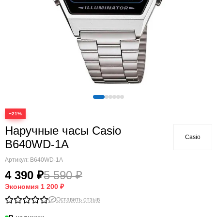
−21%
Наручные часы Casio
Casio
B640WD-1A
Артикул:
B640WD-1A
4 390 ₽
5 590 ₽
Экономия
1 200 ₽
Оставить отзыв