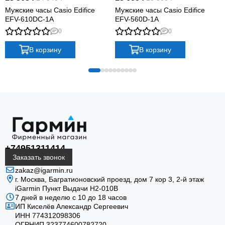
Мужские часы Casio Edifice
Мужские часы Casio Edifice
EFV-610DC-1A
EFV-560D-1A
0
0
В корзину
В корзину
+74951311414
Заказать звонок
zakaz@igarmin.ru
г. Москва, Багратионовский проезд, дом 7 кор 3, 2-й этаж
iGarmin Пункт Выдачи Н2-010В
7 дней в неделю с 10 до 18 часов
ИП Киселёв Александр Сергеевич
ИНН 774312098306
ОГРНИП 323774600782720