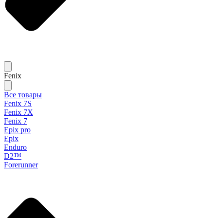
Fenix
Все товары
Fenix 7S
Fenix 7X
Fenix 7
Epix pro
Epix
Enduro
D2™
Forerunner