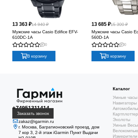
13 363 ₽
13 685 ₽
14 940 ₽
15 300 ₽
Мужские часы Casio Edifice EFV-
Мужские часы Casio Ed
610DC-1A
560D-1A
0
0
В корзину
В корзину
Каталог
Умные часы
Навигаторы
+74951311414
Автомобиль
Заказать звонок
Картплотте
Эхолоты
zakaz@igarmin.ru
Умные Весы
г. Москва, Багратионовский проезд, дом
Велокомпь
7 кор 3, 2-й этаж iGarmin Пункт Выдачи
Измерители 