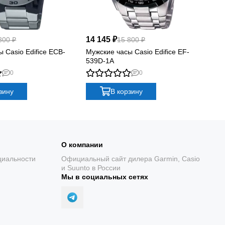
14 145 ₽
12
800 ₽
15 800 ₽
 Casio Edifice ECB-
Мужские часы Casio Edifice EF-
Му
539D-1A
61
0
0
зину
В корзину
О компании
циальности
Официальный сайт дилера Garmin, Casio
и Suunto в России
Мы в социальных сетях