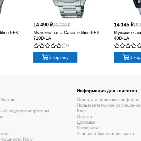
14 490 ₽
14 145 ₽
16 200 ₽
15 
ifice EFV-
Мужские часы Casio Edifice EFB-
Мужские часы
710D-1A
40D-1A
0
В корзину
В кор
Информация для клиентов
 Garmin
Оферта и политика конфиден
Пользовательское соглашение
ные видеорегистраторы
Блог
ры
Оплата
Доставка
Реквизиты
ютеры
Условия обмена и возврата
мощности Rally