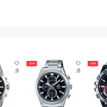
−11%
−10%