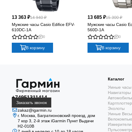
13 363 ₽
13 685 ₽
14 940 ₽
15 300 ₽
Мужские часы Casio Edifice EFV-
Мужские часы Casio Ed
610DC-1A
560D-1A
0
0
В корзину
В корзину
Каталог
Умные часы
Навигаторы
+74951311414
Автомобиль
Заказать звонок
Картплотте
Эхолоты
zakaz@igarmin.ru
Умные Весы
г. Москва, Багратионовский проезд, дом
Велокомпь
7 кор 3, 2-й этаж iGarmin Пункт Выдачи
Измерители 
Н2-010В
Пульсометр
7 дней в неделю с 10 до 18 часов