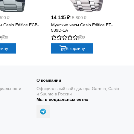
14 145 ₽
12
800 ₽
15 800 ₽
 Casio Edifice ECB-
Мужские часы Casio Edifice EF-
Му
539D-1A
61
0
0
зину
В корзину
О компании
циальности
Официальный сайт дилера Garmin, Casio
и Suunto в России
Мы в социальных сетях