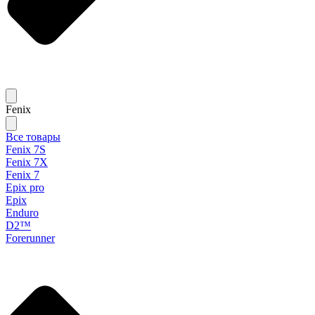
Fenix
Все товары
Fenix 7S
Fenix 7X
Fenix 7
Epix pro
Epix
Enduro
D2™
Forerunner