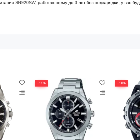
питания SR920SW, работающему до 3 лет без подзарядки, у вас бу
−11%
−10%