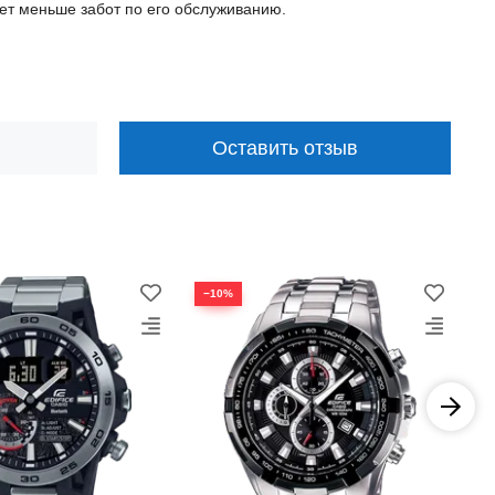
дет меньше забот по его обслуживанию.
Оставить отзыв
−10%
−