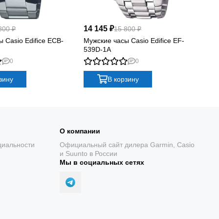
14 145 ₽
12
800 ₽
15 800 ₽
 Casio Edifice ECB-
Мужские часы Casio Edifice EF-
Му
539D-1A
61
0
0
зину
В корзину
О компании
циальности
Официальный сайт дилера Garmin, Casio
и Suunto в России
Мы в социальных сетях