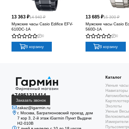
13 363 ₽
13 685 ₽
14 940 ₽
15 300 ₽
Мужские часы Casio Edifice EFV-
Мужские часы Casio Ed
610DC-1A
560D-1A
0
0
В корзину
В корзину
Каталог
Умные часы
Навигаторы
+74951311414
Автомобиль
Заказать звонок
Картплотте
Эхолоты
zakaz@igarmin.ru
Умные Весы
г. Москва, Багратионовский проезд, дом
Велокомпь
7 кор 3, 2-й этаж iGarmin Пункт Выдачи
Измерители 
Н2-010В
Пульсометр
7 дней в неделю с 10 до 18 часов