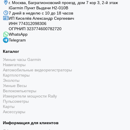
г. Москва, Багратионовский проезд, дом 7 кор 3, 2-й этаж
iGarmin Пункт Выдачи Н2-010В
7 дней в неделю с 10 до 18 часов
ИП Киселёв Александр Сергеевич
ИНН 774312098306
ОГРНИП 323774600782720
WhatsApp
Telegram
Каталог
Умные часы Garmin
Навигаторы
Автомобильные видеорегистраторы
Картплоттеры
Эхолоты
Умные Весы
Велокомпьютеры
Измерители мощности Rally
Пульсометры
Карты
Аксессуары
Информация для клиентов