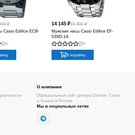
14 145 ₽
12
800 ₽
15 800 ₽
 Casio Edifice ECB-
Мужские часы Casio Edifice EF-
Му
539D-1A
61
0
0
зину
В корзину
О компании
циальности
Официальный сайт дилера Garmin, Casio
и Suunto в России
Мы в социальных сетях