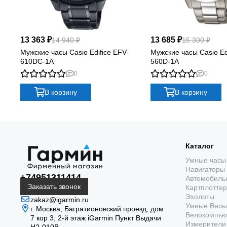
13 363 ₽
13 685 ₽
14 940 ₽
15 300 ₽
Мужские часы Casio Edifice EFV-
Мужские часы Casio Ed
610DC-1A
560D-1A
0
0
В корзину
В корзину
Каталог
Умные часы
Навигаторы
+74951311414
Автомобиль
Заказать звонок
Картплотте
Эхолоты
zakaz@igarmin.ru
Умные Весы
г. Москва, Багратионовский проезд, дом
Велокомпь
7 кор 3, 2-й этаж iGarmin Пункт Выдачи
Измерители 