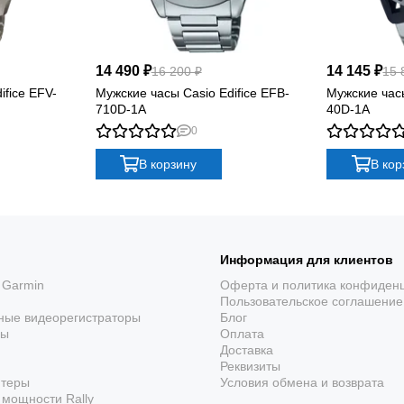
14 490 ₽
14 145 ₽
16 200 ₽
15 
ifice EFV-
Мужские часы Casio Edifice EFB-
Мужские часы
710D-1A
40D-1A
0
В корзину
В кор
Информация для клиентов
 Garmin
Оферта и политика конфиден
Пользовательское соглашение
ные видеорегистраторы
Блог
ры
Оплата
Доставка
Реквизиты
ютеры
Условия обмена и возврата
мощности Rally