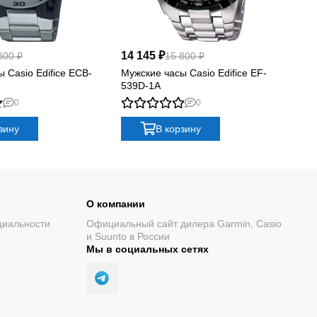
14 145 ₽
12
800 ₽
15 800 ₽
 Casio Edifice ECB-
Мужские часы Casio Edifice EF-
Му
539D-1A
61
0
0
зину
В корзину
О компании
циальности
Официальный сайт дилера Garmin, Casio
и Suunto в России
Мы в социальных сетях