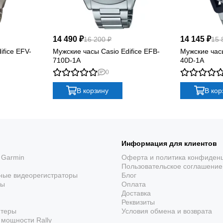
14 490 ₽
14 145 ₽
16 200 ₽
15 
ifice EFV-
Мужские часы Casio Edifice EFB-
Мужские часы
710D-1A
40D-1A
0
В корзину
В кор
Информация для клиентов
 Garmin
Оферта и политика конфиден
Пользовательское соглашение
ные видеорегистраторы
Блог
ры
Оплата
Доставка
Реквизиты
ютеры
Условия обмена и возврата
мощности Rally