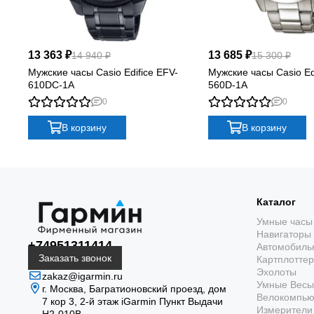
13 363 ₽
13 685 ₽
14 940 ₽
15 300 ₽
Мужские часы Casio Edifice EFV-
Мужские часы Casio Ed
610DC-1A
560D-1A
0
0
В корзину
В корзину
Каталог
Умные часы
Навигаторы
+74951311414
Автомобиль
Заказать звонок
Картплотте
Эхолоты
zakaz@igarmin.ru
Умные Весы
г. Москва, Багратионовский проезд, дом
Велокомпь
7 кор 3, 2-й этаж iGarmin Пункт Выдачи
Измерители 