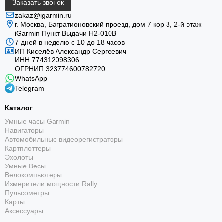
Заказать звонок
zakaz@igarmin.ru
г. Москва, Багратионовский проезд, дом 7 кор 3, 2-й этаж
iGarmin Пункт Выдачи Н2-010В
7 дней в неделю с 10 до 18 часов
ИП Киселёв Александр Сергеевич
ИНН 774312098306
ОГРНИП 323774600782720
WhatsApp
Telegram
Каталог
Умные часы Garmin
Навигаторы
Автомобильные видеорегистраторы
Картплоттеры
Эхолоты
Умные Весы
Велокомпьютеры
Измерители мощности Rally
Пульсометры
Карты
Аксессуары